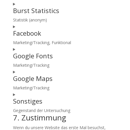
Consent
Burst Statistics
to
service
Statistik (anonym)
complianz
Consent
Facebook
to
service
Marketing/Tracking, Funktional
burst-
Consent
statistics
Google Fonts
to
service
Marketing/Tracking
facebook
Consent
Google Maps
to
service
Marketing/Tracking
google-
Consent
fonts
Sonstiges
to
service
Gegenstand der Untersuchung
google-
7. Zustimmung
Consent
maps
to
Wenn du unsere Website das erste Mal besuchst,