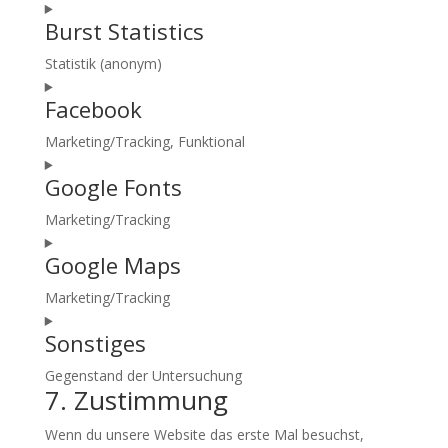
Consent
Burst Statistics
to
service
Statistik (anonym)
complianz
Consent
Facebook
to
service
Marketing/Tracking, Funktional
burst-
Consent
statistics
Google Fonts
to
service
Marketing/Tracking
facebook
Consent
Google Maps
to
service
Marketing/Tracking
google-
Consent
fonts
Sonstiges
to
service
Gegenstand der Untersuchung
google-
7. Zustimmung
Consent
maps
to
Wenn du unsere Website das erste Mal besuchst,
service